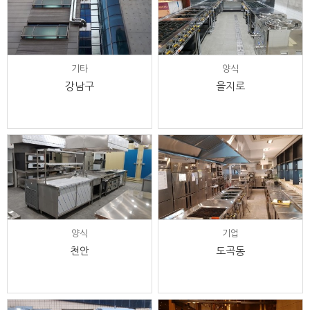
기타
양식
강남구
을지로
양식
기업
천안
도곡동