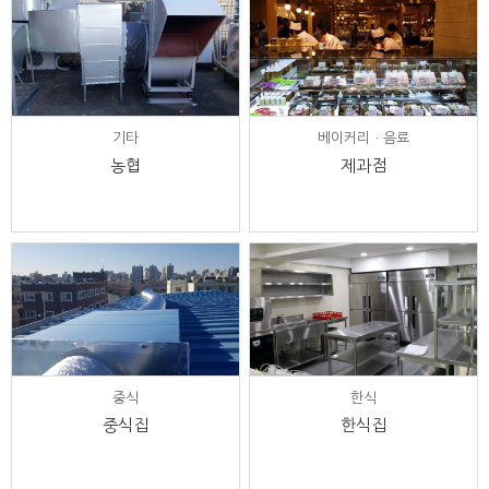
기타
베이커리ㆍ음료
농협
제과점
중식
한식
중식집
한식집