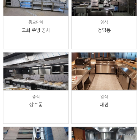
종교단체
양식
교회 주방 공사
청담동
중식
일식
상수동
대전