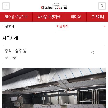
업소용 주방기구
업소용 주방기물
테마샵
고객센터
이용후기
시공사례
시공사례
상수동
중식
3,201