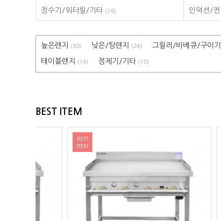
정수기/워터릴/기타
인덕션/
(16)
높은렌지
낮은/탕렌지
그릴러/바베큐/구이
(30)
(24)
테이블렌지
정제기/기타
(14)
(10)
BEST ITEM
BEST
BEST
ITEM
ITEM