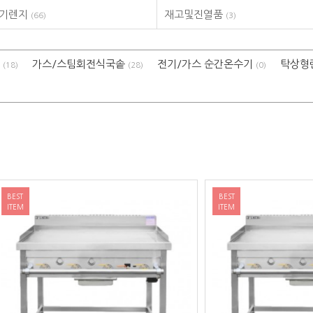
전기렌지
재고및진열품
(66)
(3)
기
가스/스팀회전식국솥
전기/가스 순간온수기
탁상형
(18)
(28)
(0)
BEST
ITEM