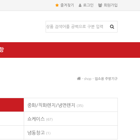
즐겨찾기
로그인
회원가입
항
- shop -
업소용 주방기구
중화/직화렌지/냉면렌지
(35)
쇼케이스
(67)
냉동창고
(1)