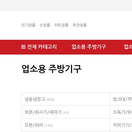
인기상품
신상품
히트상품
추천상품
전체 카테고리
업소용 주방기구
업
업소용 주방기구
냉동냉장고
씽크대/작
(486)
보온/취사기/세미기
소독기/
(43)
오븐/워머
커피기기
(160)