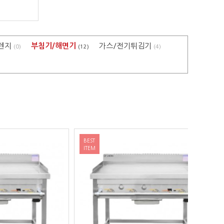
렌지
부침기/해면기
가스/전기튀김기
(0)
(12)
(4)
BEST
BEST
ITEM
ITEM