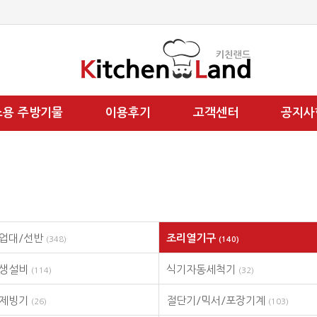
소용 주방기물
이용후기
고객센터
공지사
업대/선반
조리열기구
(348)
(140)
위생설비
식기자동세척기
(114)
(32)
/제빙기
절단기/믹서/포장기계
(26)
(103)