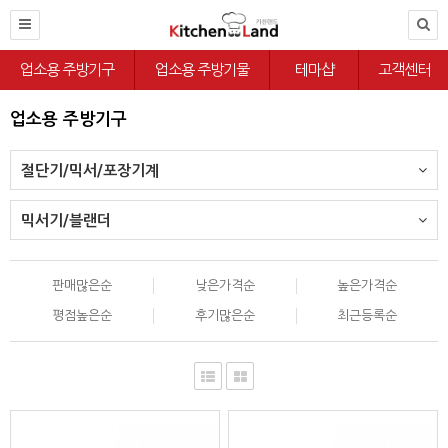
업소용 주방기구
업소용 주방기물
테마샵
고객센터
업소용 주방기구
절단기/믹서/포장기계
믹서기/블랜더
판매많은순
낮은가격순
높은가격순
평점높은순
후기많은순
최근등록순