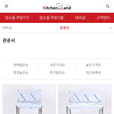
업소용 주방기구
업소용 주방기물
테마샵
고객센터
테마샵
관공서
관공서
판매많은순
낮은가격순
높은가격순
평점높은순
후기많은순
최근등록순