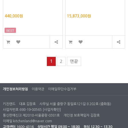
440,000원
15,873,000원
BEST
1
2
맨끝
개인정보처리방침
이용약관
이메일무단수집거부
키친랜드
대표 김장호
사무실 서울 중랑구 동일로121길 8 202호 (중화동)
사업자번호 698-19-00565
[사업자확인]
통신판매신고 제2018-서울중랑-0381호
개인정 보호책임자 김장호
이메일
kitchenland@naver.com
고객센터
1600-4316
상담시간
평일 09:00 ~ 18:00
점심 12:30 ~ 13:30