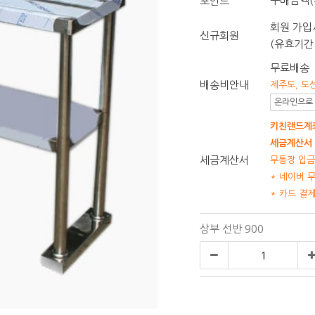
구매금액(
포인트
회원 가입시
신규회원
(유효기간 
무료배송
배송비안내
제주도, 도
온라인으로 
키친랜드계좌
세금계산서 
세금계산서
무통장 입금
* 네이버 
* 카드 결
상부 선반 900