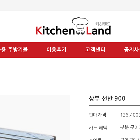
소용 주방기물
이용후기
고객센터
공지사
상부 선반 900
판매가격
136,400
부분 무이
카드 혜택