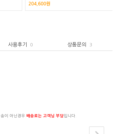
204,600원
230,0
사용후기
상품문의
0
3
배송이 아닌경우
배송료는 고객님 부담
입니다.