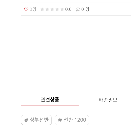
0명
0.0
0 명
관련상품
배송정보
상부선반
선반 1200