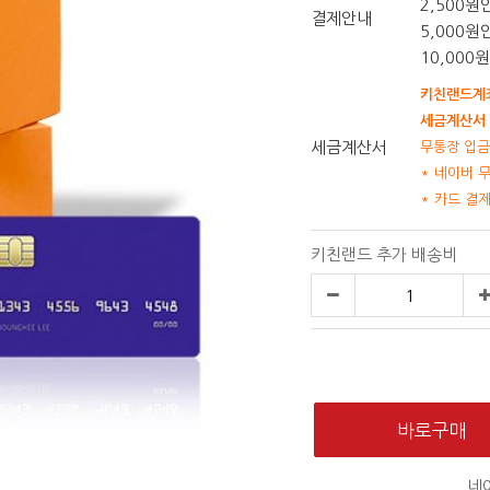
2,500원
결제안내
5,000원
10,000
키친랜드계좌
세금계산서 
세금계산서
무통장 입금
* 네이버 
* 카드 결
키친랜드 추가 배송비
네