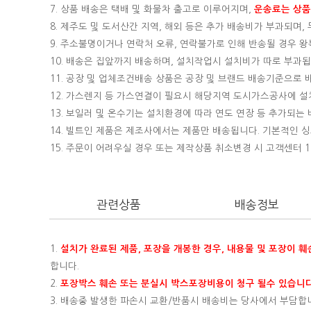
7. 상품 배송은 택배 및 화물차 출고로 이루어지며,
운송료는 상품의
8. 제주도 및 도서산간 지역, 해외 등은 추가 배송비가 부과되며
9. 주소불명이거나 연락처 오류, 연락불가로 인해 반송될 경우 
10. 배송은 집앞까지 배송하며, 설치작업시 설치비가 따로 부과됩니
11. 공장 및 업체조건배송 상품은 공장 및 브랜드 배송기준으로
12. 가스렌지 등 가스연결이 필요시 해당지역 도시가스공사에 
13. 보일러 및 온수기는 설치환경에 따라 연도 연장 등 추가되
14. 빌트인 제품은 제조사에서는 제품만 배송됩니다. 기본적인
15.
주문이 어려우실 경우 또는 제작상품 취소변경 시 고객센터 16
관련상품
배송정보
1.
설치가 완료된 제품, 포장을 개봉한 경우, 내용물 및 포장이 
합니다.
2.
포장박스 훼손 또는 분실시 박스포장비용이 청구 될수 있습니다
3. 배송중 발생한 파손시 교환/반품시 배송비는 당사에서 부담합