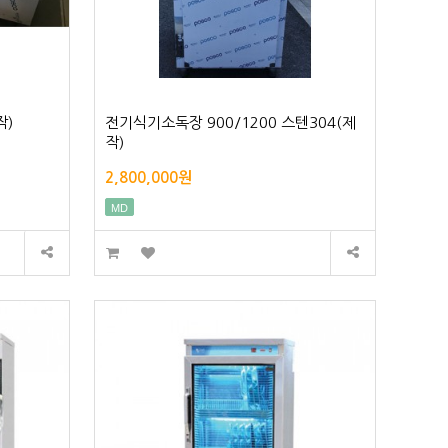
작)
전기식기소독장 900/1200 스텐304(제
작)
2,800,000원
MD