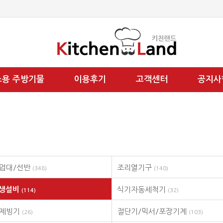
소용 주방기물
이용후기
고객센터
공지사
업대/선반
조리열기구
(348)
(140)
위생설비
식기자동세척기
(114)
(32)
/제빙기
절단기/믹서/포장기계
(26)
(103)