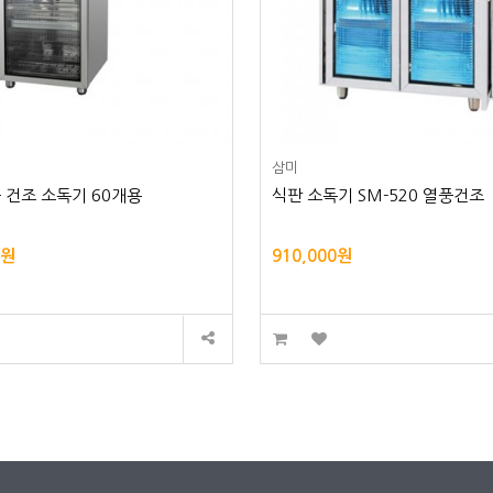
성
삼미
 건조 소독기 60개용
식판 소독기 SM-520 열풍건조
0원
910,000원