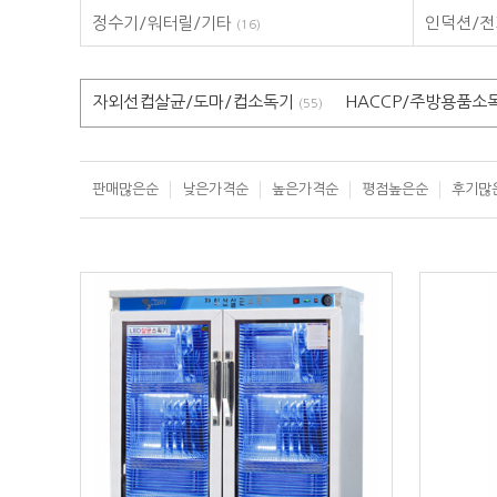
정수기/워터릴/기타
인덕션/
(16)
자외선컵살균/도마/컵소독기
HACCP/주방용품소
(55)
판매많은순
낮은가격순
높은가격순
평점높은순
후기많