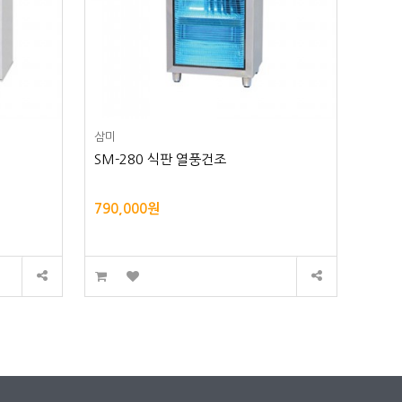
삼미
SM-280 식판 열풍건조
790,000원