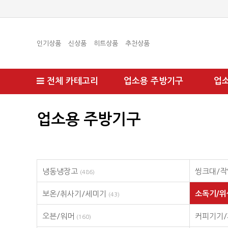
인기상품
신상품
히트상품
추천상품
전체 카테고리
업소용 주방기구
업
업소용 주방기구
냉동냉장고
씽크대/작
(486)
보온/취사기/세미기
소독기/
(43)
오븐/워머
커피기기
(160)