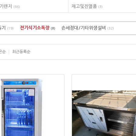
전기렌지
재고및진열품
(66)
(3)
독기
전기식기소독장
손세정대/기타위생설비
(19)
(8)
(32)
은순
최근등록순