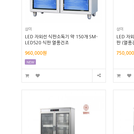
삼미
삼미
LED 자외선 식판소독기 약 150개 SM-
LED 자
LED520 식판 열풍건조
판 (열풍
960,000원
750,00
NEW