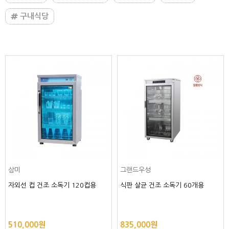
구내식당
삼미
그랜드우성
자외선 컵 건조 소독기 120컵용
식판 살균 건조 소독기 60개용
510,000원
835,000원