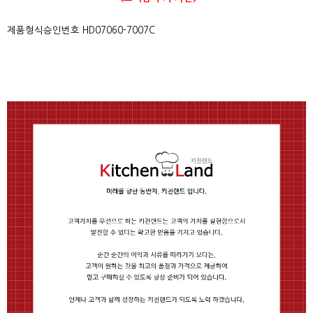
제품형식승인번호 HD07060-7007C