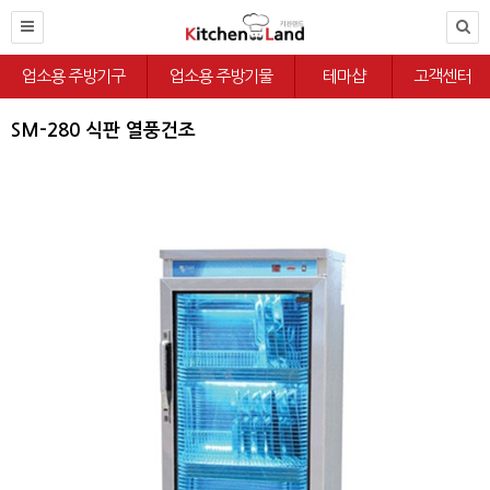
업소용 주방기구
업소용 주방기물
테마샵
고객센터
SM-280 식판 열풍건조