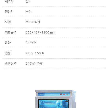
제조사
삼미
원산지
국산
모델
소280식판
외형규격
600*487*1300 mm
용량
약 75개
전원
220V / 60Hz
소비전력
645W (열풍)