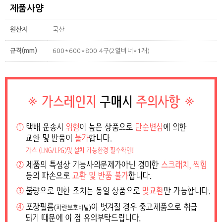
제품사양
원산지
국산
규격(mm)
600*600*800 4구(2열버너*1개)