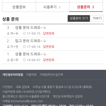
상품정보
사용후기
상품문의
0
3
상품문의 쓰기
더보기
상품 문의
3.
상품 문의 드려요~
박*숙
17-09-15
답변완료
2.
입고 문의 드려요~
이*연
17-08-14
답변완료
1.
상품 문의 드려요~
윤*희
14-06-07
답변완료
개인정보처리방침
이용약관
이메일무단수집거부
키친랜드
대표 김장호
사무실 서울 중랑구 동일로121길 8 202호 (중화동)
사업자번호 698-19-00565
[사업자확인]
통신판매신고 제2018-서울중랑-0381호
개인정 보호책임자 김장호
이메일
kitchenland@naver.com
고객센터
1600-4316
상담시간
평일 09:00 ~ 18:00
점심 12:30 ~ 13:30