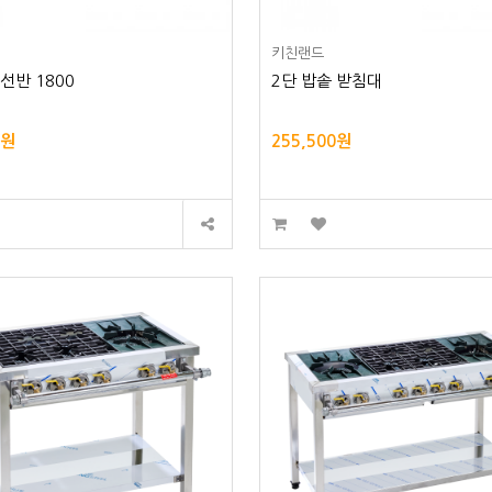
키친랜드
 선반 1800
2단 밥솥 받침대
0원
255,500원