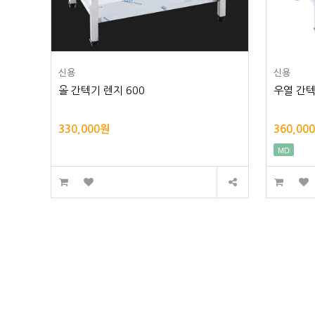
신용
신용
올 간텍기 렌지 600
우열 간텍
330,000원
360,00
MD