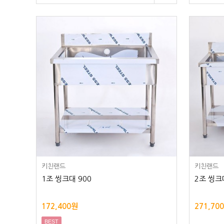
키친랜드
키친랜드
1조 씽크대 900
2조 씽크
172,400원
271,70
BEST