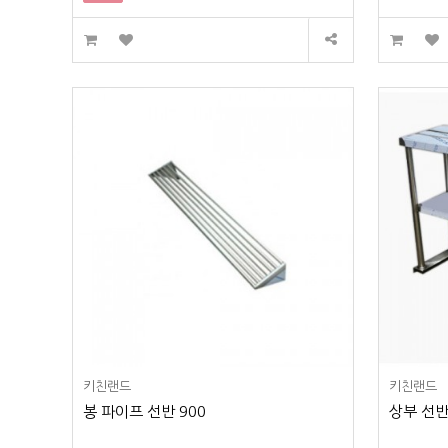
키친랜드
키친랜드
봉 파이프 선반 900
상부 선반