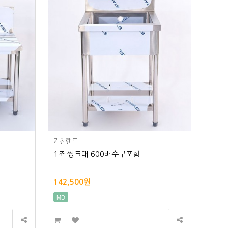
키친랜드
1조 씽크대 600배수구포함
142,500원
MD