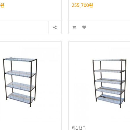
0원
255,700원
키친랜드