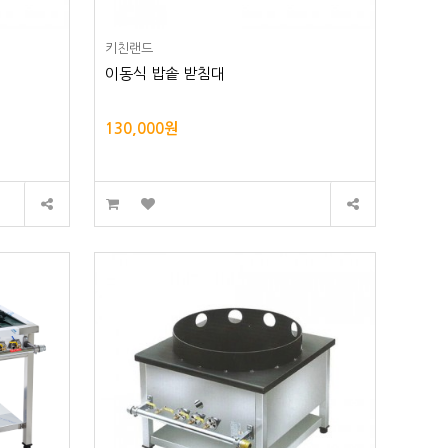
키친랜드
이동식 밥솥 받침대
130,000원