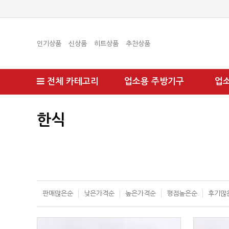
인기상품
신상품
히트상품
추천상품
전체 카테고리
업소용 주방기구
업
한식
판매많은순
낮은가격순
높은가격순
평점높은순
후기많