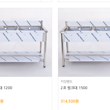
키친랜드
대 1200
2조 씽크대 1500
0원
314,500원