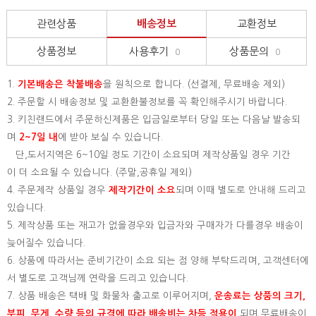
관련상품
배송정보
교환정보
상품정보
사용후기
상품문의
0
0
1.
기본배송은
착불배송
을 원칙으로 합니다. (선결제, 무료배송 제외)
2. 주문할 시 배송정보 및 교환환불정보를 꼭 확인해주시기 바랍니다.
3. 키친랜드에서 주문하신제품은 입금일로부터 당일 또는 다음날 발송되
며
2~7일 내
에 받아 보실 수 있습니다.
단,도서지역은 6~10일 정도 기간이 소요되며 제작상품일 경우 기간
이 더 소요될 수 있습니다. (주말,공휴일 제외)
4. 주문제작 상품일 경우
제작기간이 소요
되며 이때 별도로 안내해 드리고
있습니다.
5. 제작상품 또는 재고가 없을경우와 입금자와 구매자가 다를경우 배송이
늦어질수 있습니다.
6. 상품에 따라서는 준비기간이 소요 되는 점 양해 부탁드리며, 고객센터에
서 별도로 고객님께 연락을 드리고 있습니다.
7. 상품 배송은 택배 및 화물차 출고로 이루어지며,
운송료는 상품의 크기,
부피, 무게, 수량 등의 규격에 따라 배송비는 차등 적용이
되며 무료배송이