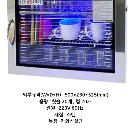
외부규격(W*D*H) : 500*230*525(mm)
용량 : 칫솔 20개 , 컵 20개
전원 : 220V 60Hz
재질 : 스텐
특징 : 자외선살균