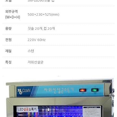
모델
SM-LED90칫솔 컵
외부규격
500*230*525(mm)
(W*D*H)
용량
칫솔 20개,컵 20개
전원
220V 60Hz
재질
스텐
특징
자외선살균