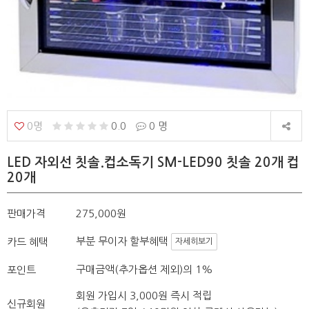
0명
0.0
0 명
LED 자외선 칫솔.컵소독기 SM-LED90 칫솔 20개 컵
20개
판매가격
275,000원
부분 무이자 할부혜택
카드 혜택
자세히보기
구매금액(추가옵션 제외)의 1%
포인트
회원 가입시 3,000원 즉시 적립
신규회원