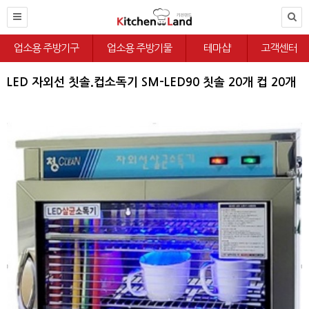
업소용 주방기구
업소용 주방기물
테마샵
고객센터
LED 자외선 칫솔.컵소독기 SM-LED90 칫솔 20개 컵 20개