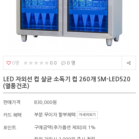
0명
0.0
0 명
LED 자외선 컵 살균 소독기 컵 260개 SM-LED520
(열풍건조)
판매가격
830,000원
부분 무이자 할부혜택
카드 혜택
자세히보기
구매금액(추가옵션 제외)의 1%
포인트