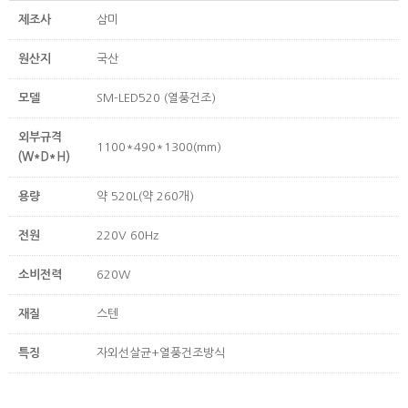
제조사
삼미
원산지
국산
모델
SM-LED520 (열풍건조)
외부규격
1100*490*1300(mm)
(W*D*H)
용량
약 520L(약 260개)
전원
220V 60Hz
소비전력
620W
재질
스텐
특징
자외선살균+열풍건조방식