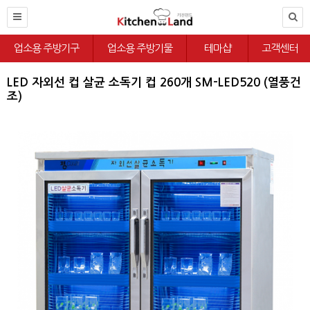
업소용 주방기구
업소용 주방기물
테마샵
고객센터
LED 자외선 컵 살균 소독기 컵 260개 SM-LED520 (열풍건
조)