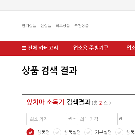
인기상품
신상품
히트상품
추천상품
전체 카테고리
업소용 주방기구
업
상품 검색 결과
앞치마 소독기
검색결과
(총
2
건 )
원 ~
원
상품명
상품설명
기본설명
상품