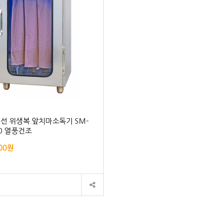
외선 위생복.앞치마소독기 SM-
10 열풍건조
000원