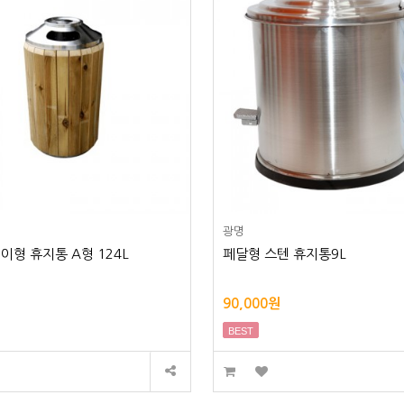
광명
이형 휴지통 A형 124L
페달형 스텐 휴지통9L
90,000원
BEST