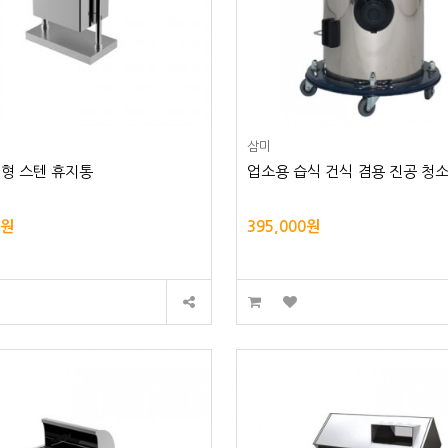
삼미
형 스텐 휴지통
업소용 습식 건식 겸용 진공 청소
0원
395,000원