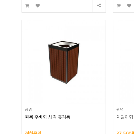
광명
광명
원목 홋바형 사각 휴지통
재떨이형 
전화문의
37,500