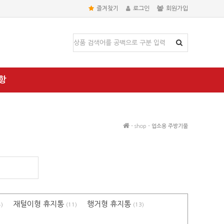
즐겨찾기
로그인
회원가입
항
- shop -
업소용 주방기물
재털이형 휴지통
행거형 휴지통
4)
(11)
(13)