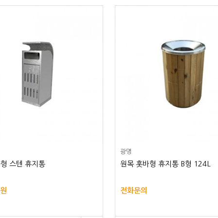
광명
형 스텐 휴지통
원목 홋바형 휴지통 B형 124L
0원
전화문의