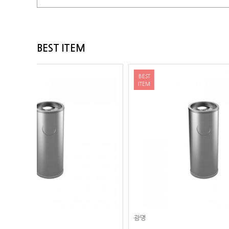
BEST ITEM
BEST
BEST
ITEM
ITEM
광명
광명