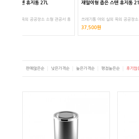
재떨이형 좁은 스텐 휴지통 21L
페달형 스
 관공서 휴
쓰레기통 야외 실외 옥외 공공장소 소형 관공서 휴
페달형 패
 스텐레스
게소 공원 주차장 스테인레스 스텐리스 스텐레스
통 화장실
37,500원
195,00
스테인리스
레스 인테
판매많은순
낮은가격순
높은가격순
평점높은순
후기많