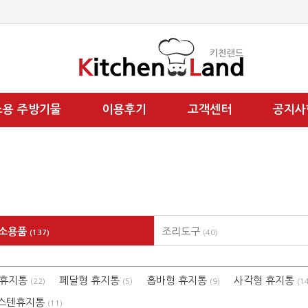
소용 주방기물
이용후기
고객센터
공지사
청소용품
조리도구
(137)
(40)
 휴지통
페달형 휴지통
홉바형 휴지통
사각형 휴지통
(22)
(5)
(9)
(1
스텐휴지통
(11)