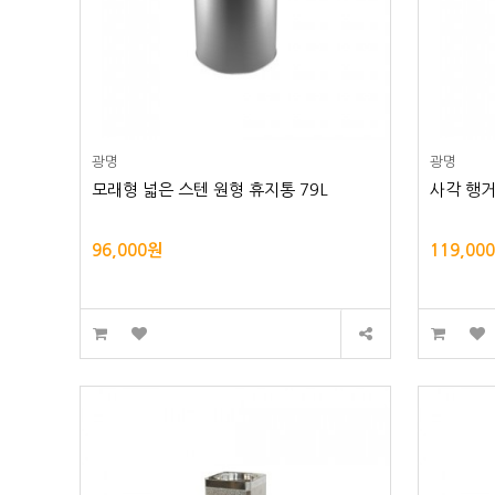
광명
광명
모래형 넓은 스텐 원형 휴지통 79L
사각 행거
96,000원
119,00