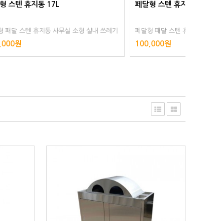
페달형 스텐 휴지통 13L
재떨이형
 실내 쓰레기
페달형 패달 스텐 휴지통 사무실 소형 실내 쓰레기
쓰레기통
리스 스테인
통 화장실 스텐리스 스텐레스 스테인리스 스테인
게소 공
100,000원
48,00
레스 인테리어
스테인