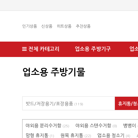
인기상품
신상품
히트상품
추천상품
전체 카테고리
업소용 주방기구
업
업소용 주방기물
밧드/저장용기/포장용품
휴지통/
(119)
야외용 분리수거함
야외용 스텐수거함
뱅뱅이
(25)
(0)
망형 휴지통
원목 휴지통
업소용 청소기
(1)
(22)
(4)