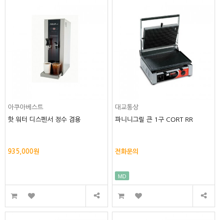
아쿠아베스트
대교통상
핫 워터 디스펜서 정수 겸용
파니니그릴 큰 1구 CORT RR
935,000원
전화문의
MD