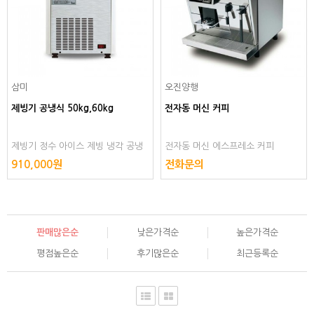
삼미
오진양행
제빙기 공냉식 50kg,60kg
전자동 머신 커피
제빙기 정수 아이스 제빙 냉각 공냉
전자동 머신 에스프레소 커피
식 까페 카페 메이커 제조기 스텐 스
910,000원
전화문의
텐리스 스텐레스 스테인레스
판매많은순
낮은가격순
높은가격순
평점높은순
후기많은순
최근등록순