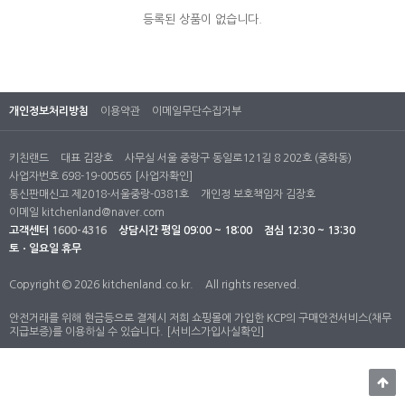
등록된 상품이 없습니다.
개인정보처리방침
이용약관
이메일무단수집거부
키친랜드
대표 김장호
사무실 서울 중랑구 동일로121길 8 202호 (중화동)
사업자번호 698-19-00565
[사업자확인]
통신판매신고 제2018-서울중랑-0381호
개인정 보호책임자 김장호
이메일
kitchenland@naver.com
고객센터
1600-4316
상담시간
평일 09:00 ~ 18:00
점심 12:30 ~ 13:30
토ㆍ일요일 휴무
Copyright © 2026 kitchenland.co.kr.
All rights reserved.
안전거래를 위해 현금등으로 결제시 저희 쇼핑몰에 가입한 KCP의 구매안전서비스(채무
지급보증)를 이용하실 수 있습니다.
[서비스가입사실확인]