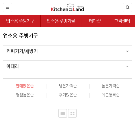
업소용 주방기구
업소용 주방기물
테마샵
고객센터
업소용 주방기구
커피기기/제빙기
이태리
판매많은순
낮은가격순
높은가격순
평점높은순
후기많은순
최근등록순