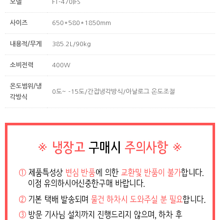
모델
FT-470IFS
사이즈
650*580*1850mm
내용적/무게
385.2L/90kg
소비전력
400W
온도범위/냉
0도~ -15도/간접냉각방식/아날로그 온도조절
각방식