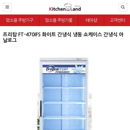
업소용 주방기구
업소용 주방기물
테마샵
고객센터
프리탑 FT-470IFS 화이트 간냉식 냉동 쇼케이스 간냉식 아
날로그