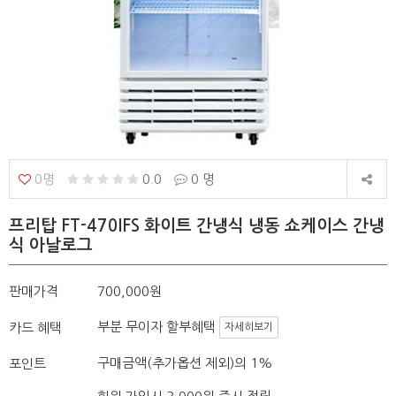
0명
0.0
0 명
프리탑 FT-470IFS 화이트 간냉식 냉동 쇼케이스 간냉
식 아날로그
판매가격
700,000원
부분 무이자 할부혜택
카드 혜택
자세히보기
구매금액(추가옵션 제외)의 1%
포인트