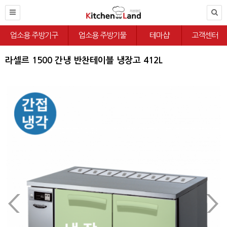
업소용 주방기구
업소용 주방기물
테마샵
고객센터
라셀르 1500 간냉 반찬테이블 냉장고 412L