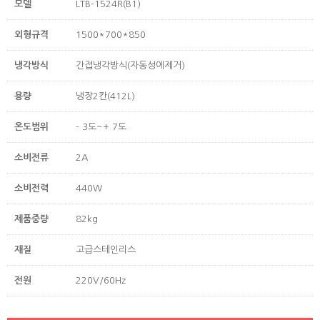
모델
LTB-1524R(B1)
외형규격
1500*700*850
냉각방식
간접냉각방식(자동성에제거)
용량
냉장2칸(412L)
온도범위
- 3도~+ 7도
소비전류
2A
소비전력
440W
제품중량
82kg
재질
고급스테인리스
전원
220V/60Hz