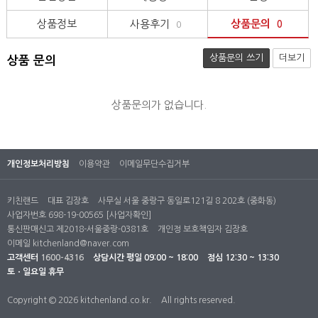
상품정보
사용후기
상품문의
0
0
상품문의 쓰기
더보기
상품 문의
상품문의가 없습니다.
개인정보처리방침
이용약관
이메일무단수집거부
키친랜드
대표 김장호
사무실 서울 중랑구 동일로121길 8 202호 (중화동)
사업자번호 698-19-00565
[사업자확인]
통신판매신고 제2018-서울중랑-0381호
개인정 보호책임자 김장호
이메일
kitchenland@naver.com
고객센터
1600-4316
상담시간
평일 09:00 ~ 18:00
점심 12:30 ~ 13:30
토ㆍ일요일 휴무
Copyright © 2026 kitchenland.co.kr.
All rights reserved.