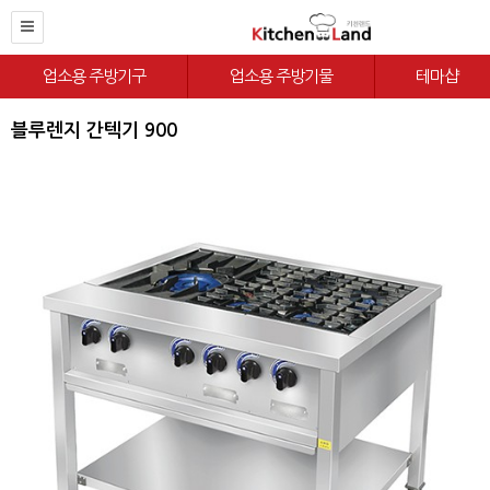
업소용 주방기구
업소용 주방기물
테마샵
블루렌지 간텍기 900