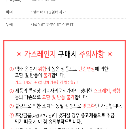
버너
1열버너*4 2열버너*1
두께
서랍0.6T 하부0.8T 상판1T