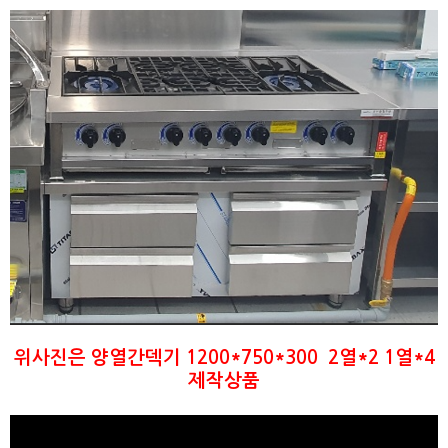
위사진은 양열간덱기 1200*750*300 2열*2 1열*4
제작상품