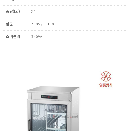
중량(kg)
21
살균
200V/GL15X1
소비전력
340W