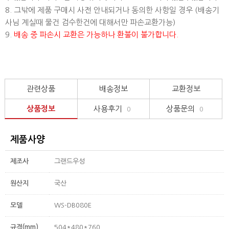
8. 그밖에 제품 구매시 사전 안내되거나 동의한 사항일 경우 (배송기
사님 계실때 물건 검수한건에 대해서만 파손교환가능)
9.
배송 중 파손시 교환은 가능하나 환불이 불가합니다.
관련상품
배송정보
교환정보
상품정보
사용후기
상품문의
0
0
제품사양
제조사
그랜드우성
원산지
국산
모델
WS-DB080E
규격(mm)
504*480*760