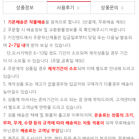
상품정보
사용후기
상품문의
0
0
1.
기본배송은
착불배송
을 원칙으로 합니다. (선결제, 무료배송 제외)
2. 주문할 시 배송정보 및 교환환불정보를 꼭 확인해주시기 바랍니다.
3. 키친랜드에서 주문하신제품은 입금일로부터 당일 또는 다음날 발송되
며
2~7일 내
에 받아 보실 수 있습니다.
단,도서지역은 6~10일 정도 기간이 소요되며 제작상품일 경우 기간
이 더 소요될 수 있습니다. (주말,공휴일 제외)
4. 주문제작 상품일 경우
제작기간이 소요
되며 이때 별도로 안내해 드리고
있습니다.
5. 제작상품 또는 재고가 없을경우와 입금자와 구매자가 다를경우 배송이
늦어질수 있습니다.
6. 상품에 따라서는 준비기간이 소요 되는 점 양해 부탁드리며, 고객센터에
서 별도로 고객님께 연락을 드리고 있습니다.
7. 상품 배송은 택배 및 화물차 출고로 이루어지며,
운송료는 상품의 크기,
부피, 무게, 수량 등의 규격에 따라 배송비는 차등 적용이
되며 무료배송이
아닌경우
배송료는 고객님 부담
입니다.
8. 제주도 및 도서산간 지역, 해외 등은 추가 배송비가 부과되며, 무료배송