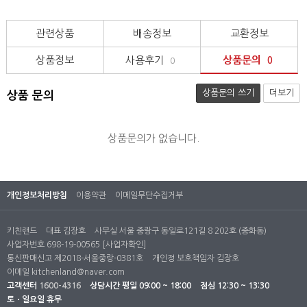
관련상품
배송정보
교환정보
상품정보
사용후기
상품문의
0
0
상품문의 쓰기
더보기
상품 문의
상품문의가 없습니다.
개인정보처리방침
이용약관
이메일무단수집거부
키친랜드
대표 김장호
사무실 서울 중랑구 동일로121길 8 202호 (중화동)
사업자번호 698-19-00565
[사업자확인]
통신판매신고 제2018-서울중랑-0381호
개인정 보호책임자 김장호
이메일
kitchenland@naver.com
고객센터
1600-4316
상담시간
평일 09:00 ~ 18:00
점심 12:30 ~ 13:30
토ㆍ일요일 휴무