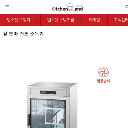
업소용 주방기구
업소용 주방기물
테마샵
고객센
칼 도마 건조 소독기