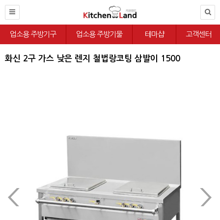
업소용 주방기구
업소용 주방기물
테마샵
고객센터
화신 2구 가스 낮은 렌지 철법랑코팅 삼발이 1500