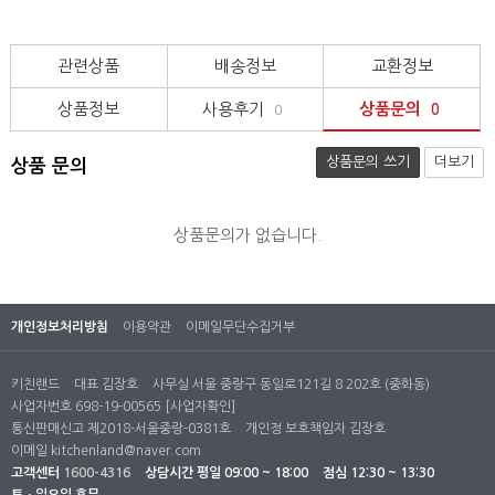
관련상품
배송정보
교환정보
상품정보
사용후기
상품문의
0
0
상품문의 쓰기
더보기
상품 문의
상품문의가 없습니다.
개인정보처리방침
이용약관
이메일무단수집거부
키친랜드
대표 김장호
사무실 서울 중랑구 동일로121길 8 202호 (중화동)
사업자번호 698-19-00565
[사업자확인]
통신판매신고 제2018-서울중랑-0381호
개인정 보호책임자 김장호
이메일
kitchenland@naver.com
고객센터
1600-4316
상담시간
평일 09:00 ~ 18:00
점심 12:30 ~ 13:30
토ㆍ일요일 휴무