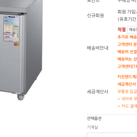
구매금액(
포인트
회원 가입시
신규회원
(유효기간 
착불
배송
추가로 배송
고객센터 문
배송비안내
배송비 선결
배송비는 상
고객센터(16
키친랜드계좌
세금계산서 
세금계산서
무통장 입금
* 네이버 
* 카드 결
선택옵션
기계실