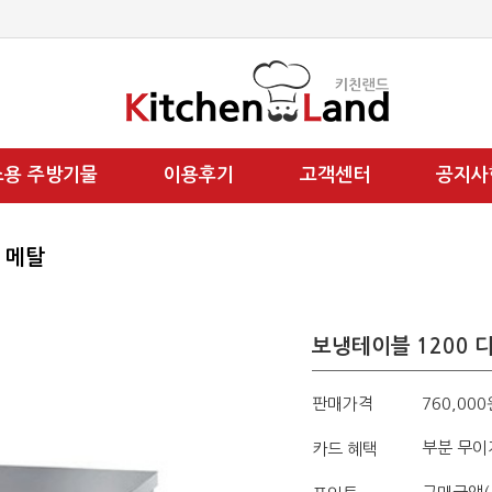
소용 주방기물
이용후기
고객센터
공지사
L 메탈
보냉테이블 1200 디
판매가격
760,000
부분 무이
카드 혜택