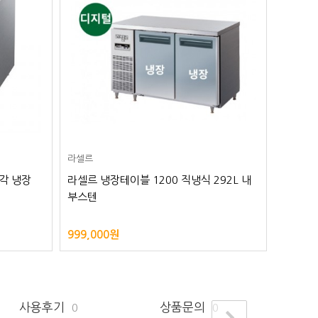
라셀르
냉각 냉장
라셀르 냉장테이블 1200 직냉식 292L 내
부스텐
999,000원
사용후기
상품문의
0
0