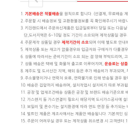
1.
기본배송은
착불배송
을 원칙으로 합니다. (선결제, 무료배송 제
2. 주문할 시 배송정보 및 교환환불정보를 꼭 확인해주시기 바랍
3. 키친랜드에서 주문하신제품은 입금일로부터 당일 또는 다음날
단,도서지역은 6~10일 정도 기간이 소요되며 제작상품일 경우 기
4. 주문제작 상품일 경우
제작기간이 소요
되며 이때 별도로 안내
5. 제작상품 또는 재고가 없을경우와 입금자와 구매자가 다를경우
6. 상품에 따라서는 준비기간이 소요 되는 점 양해 부탁드리며,
7. 상품 배송은 택배 및 화물차 출고로 이루어지며,
운송료는 상품의
8. 제주도 및 도서산간 지역, 해외 등은 추가 배송비가 부과되며
9. 주소불명이거나 연락처 오류, 연락불가로 인해 반송될 경우 
10. 배송은 집앞까지 배송하며, 설치작업시 설치비가 따로 부과됩니
11. 공장 및 업체조건배송 상품은 공장 및 브랜드 배송기준으로
12. 가스렌지 등 가스연결이 필요시 해당지역 도시가스공사에 
13. 보일러 및 온수기는 설치환경에 따라 연도 연장 등 추가되
14. 빌트인 제품은 제조사에서는 제품만 배송됩니다. 기본적인
15.
주문이 어려우실 경우 또는 제작상품 취소변경 시 고객센터 16