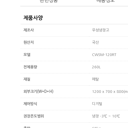
관련상품
배송정보
제품사양
제조사
우성냉장고
원산지
국산
모델
CWSM-120RT
전체용량
260L
재질
메탈
외부크기(W*D*H)
1200 x 700 x 800(
제어방식
디지털
권장온도범위
냉장 -3℃ ~ 10℃