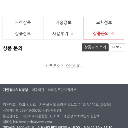
관련상품
배송정보
교환정보
상품정보
사용후기
상품문의
0
0
상품문의 쓰기
더보기
상품 문의
상품문의가 없습니다.
개인정보처리방침
이용약관
이메일무단수집거부
키친랜드
대표 김장호
사무실 서울 중랑구 동일로121길 8 202호 (중화동)
사업자번호 698-19-00565
[사업자확인]
통신판매신고 제2018-서울중랑-0381호
개인정 보호책임자 김장호
이메일
kitchenland@naver.com
고객센터
1600-4316
상담시간
평일 09:00 ~ 18:00
점심 12:30 ~ 13:30