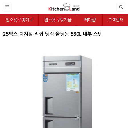
업소용 주방기구
업소용 주방기물
테마샵
고객센터
25박스 디지털 직접 냉각 올냉동 530L 내부 스텐