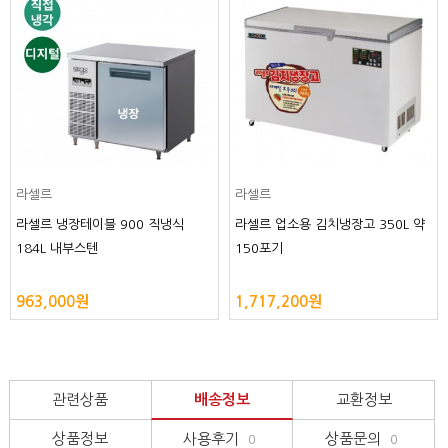
라셀르
라셀르
라셀르 냉장테이블 900 직냉식
라셀르 업소용 김치냉장고 350L 약
184L 내부스텐
150포기
963,000원
1,717,200원
관련상품
배송정보
교환정보
상품정보
사용후기
상품문의
0
0