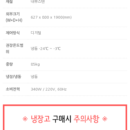
재질
내부스텐
외부크기
627 x 800 x 1900(mm)
(W*D*H)
제어방식
디지털
권장온도범
냉동 -24℃ ~ -3℃
위
중량
85kg
냉장/냉동
냉동
소비전력
340W / 220V, 60Hz