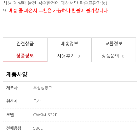
사님 계실때 물건 검수한건에 대해서만 파손교환가능)
9.
배송 중 파손시 교환은 가능하나 환불이 불가합니다.
관련상품
배송정보
교환정보
상품정보
사용후기
상품문의
0
0
제품사양
제조사
우성냉장고
원산지
국산
모델
CWSM-632F
전체용량
530L