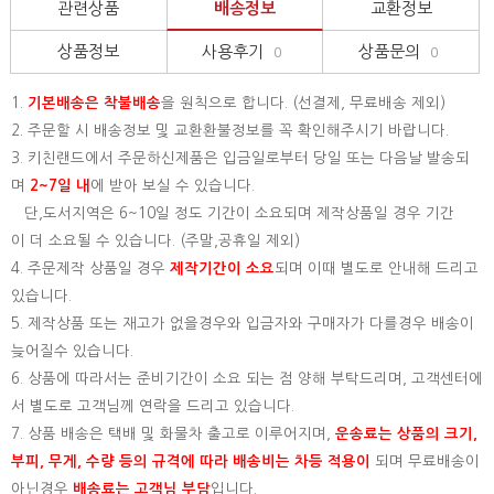
관련상품
배송정보
교환정보
상품정보
사용후기
상품문의
0
0
1.
기본배송은
착불배송
을 원칙으로 합니다. (선결제, 무료배송 제외)
2. 주문할 시 배송정보 및 교환환불정보를 꼭 확인해주시기 바랍니다.
3. 키친랜드에서 주문하신제품은 입금일로부터 당일 또는 다음날 발송되
며
2~7일 내
에 받아 보실 수 있습니다.
단,도서지역은 6~10일 정도 기간이 소요되며 제작상품일 경우 기간
이 더 소요될 수 있습니다. (주말,공휴일 제외)
4. 주문제작 상품일 경우
제작기간이 소요
되며 이때 별도로 안내해 드리고
있습니다.
5. 제작상품 또는 재고가 없을경우와 입금자와 구매자가 다를경우 배송이
늦어질수 있습니다.
6. 상품에 따라서는 준비기간이 소요 되는 점 양해 부탁드리며, 고객센터에
서 별도로 고객님께 연락을 드리고 있습니다.
7. 상품 배송은 택배 및 화물차 출고로 이루어지며,
운송료는 상품의 크기,
부피, 무게, 수량 등의 규격에 따라 배송비는 차등 적용이
되며 무료배송이
아닌경우
배송료는 고객님 부담
입니다.