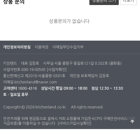
상품문의 쓰기
더보기
상품 문의
상품문의가 없습니다.
개인정보처리방침
이용약관
이메일무단수집거부
키친랜드
대표 김장호
사무실 서울 중랑구 동일로121길 8 202호 (중화동)
사업자번호 698-19-00565
[사업자확인]
통신판매신고 제2018-서울중랑-0381호
개인정 보호책임자 김장호
이메일
kitchenland@naver.com
고객센터
1600-4316
상담시간
평일 09:00 ~ 18:00
점심 12:30 ~ 13:30
토ㆍ일요일 휴무
Copyright © 2026 kitchenland.co.kr.
All rights reserved.
안전거래를 위해 현금등으로 결제시 저희 쇼핑몰에 가입한 KCP의 구매안전서비스(채무
지급보증)를 이용하실 수 있습니다.
[서비스가입사실확인]