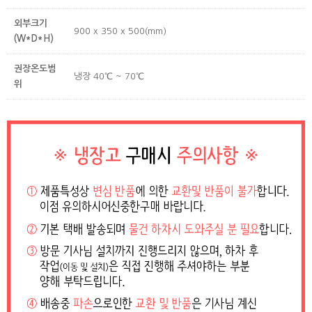
외부크기
900 x 350 x 500(mm)
(W*D*H)
권장온도범
냉장 40℃ ~ 70℃
위