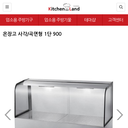
업소용 주방기구
업소용 주방기물
테마샵
고객센터
온장고 사각/곡면형 1단 900