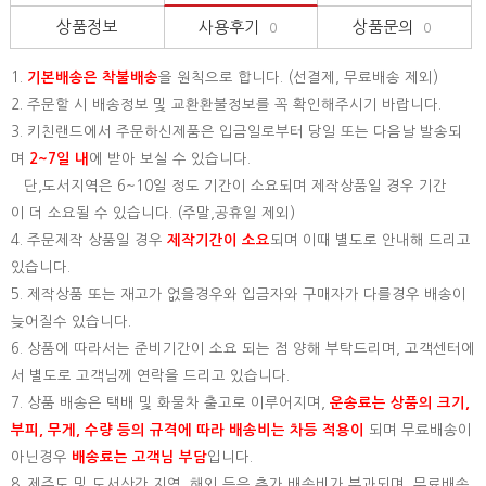
상품정보
사용후기
상품문의
0
0
1.
기본배송은
착불배송
을 원칙으로 합니다. (선결제, 무료배송 제외)
2. 주문할 시 배송정보 및 교환환불정보를 꼭 확인해주시기 바랍니다.
3. 키친랜드에서 주문하신제품은 입금일로부터 당일 또는 다음날 발송되
며
2~7일 내
에 받아 보실 수 있습니다.
단,도서지역은 6~10일 정도 기간이 소요되며 제작상품일 경우 기간
이 더 소요될 수 있습니다. (주말,공휴일 제외)
4. 주문제작 상품일 경우
제작기간이 소요
되며 이때 별도로 안내해 드리고
있습니다.
5. 제작상품 또는 재고가 없을경우와 입금자와 구매자가 다를경우 배송이
늦어질수 있습니다.
6. 상품에 따라서는 준비기간이 소요 되는 점 양해 부탁드리며, 고객센터에
서 별도로 고객님께 연락을 드리고 있습니다.
7. 상품 배송은 택배 및 화물차 출고로 이루어지며,
운송료는 상품의 크기,
부피, 무게, 수량 등의 규격에 따라 배송비는 차등 적용이
되며 무료배송이
아닌경우
배송료는 고객님 부담
입니다.
8. 제주도 및 도서산간 지역, 해외 등은 추가 배송비가 부과되며, 무료배송