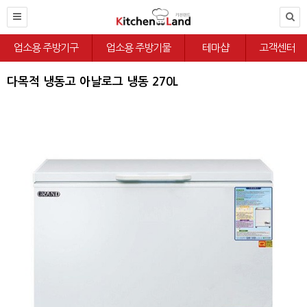
업소용 주방기구
업소용 주방기물
테마샵
고객센터
다목적 냉동고 아날로그 냉동 270L