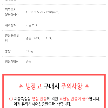
외부크기
1000 x 650 x 890(mm)
(W*D*H)
제어방식
아날로그
권장온도범
냉동 -24℃ ~ -15℃
위
중량
62kg
냉장/냉동
냉동