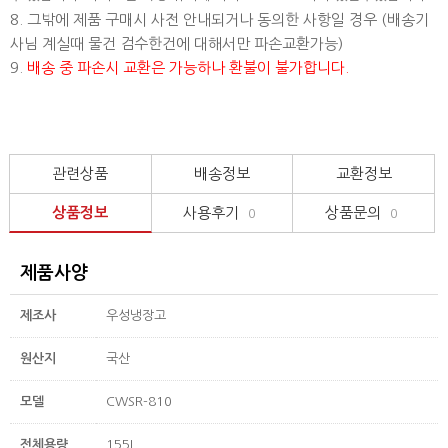
8. 그밖에 제품 구매시 사전 안내되거나 동의한 사항일 경우 (배송기
사님 계실때 물건 검수한건에 대해서만 파손교환가능)
9.
배송 중 파손시 교환은 가능하나 환불이 불가합니다.
관련상품
배송정보
교환정보
상품정보
사용후기
상품문의
0
0
제품사양
제조사
우성냉장고
원산지
국산
모델
CWSR-810
전체용량
155L