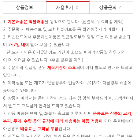
상품정보
사용후기
상품문의
0
0
1.
기본배송은
착불배송
을 원칙으로 합니다. (선결제, 무료배송 제외)
2. 주문할 시 배송정보 및 교환환불정보를 꼭 확인해주시기 바랍니다.
3. 키친랜드에서 주문하신제품은 입금일로부터 당일 또는 다음날 발송되
며
2~7일 내
에 받아 보실 수 있습니다.
단,도서지역은 6~10일 정도 기간이 소요되며 제작상품일 경우 기간
이 더 소요될 수 있습니다. (주말,공휴일 제외)
4. 주문제작 상품일 경우
제작기간이 소요
되며 이때 별도로 안내해 드리고
있습니다.
5. 제작상품 또는 재고가 없을경우와 입금자와 구매자가 다를경우 배송이
늦어질수 있습니다.
6. 상품에 따라서는 준비기간이 소요 되는 점 양해 부탁드리며, 고객센터에
서 별도로 고객님께 연락을 드리고 있습니다.
7. 상품 배송은 택배 및 화물차 출고로 이루어지며,
운송료는 상품의 크기,
부피, 무게, 수량 등의 규격에 따라 배송비는 차등 적용이
되며 무료배송이
아닌경우
배송료는 고객님 부담
입니다.
8. 제주도 및 도서산간 지역, 해외 등은 추가 배송비가 부과되며, 무료배송