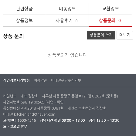
관련상품
배송정보
교환정보
상품정보
사용후기
상품문의
0
0
상품문의 쓰기
더보기
상품 문의
상품문의가 없습니다.
개인정보처리방침
이용약관
이메일무단수집거부
키친랜드
대표 김장호
사무실 서울 중랑구 동일로121길 8 202호 (중화동)
사업자번호 698-19-00565
[사업자확인]
통신판매신고 제2018-서울중랑-0381호
개인정 보호책임자 김장호
이메일
kitchenland@naver.com
고객센터
1600-4316
상담시간
평일 09:00 ~ 18:00
점심 12:30 ~ 13:30
토ㆍ일요일 휴무