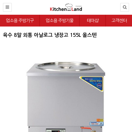
업소용 주방기구
업소용 주방기물
테마샵
고객센터
육수 8말 외통 아날로그 냉장고 155L 올스텐