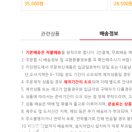
35,000원
28,500
관련상품
배송정보
1.
기본배송은
착불배송
을 원칙으로 합니다. (선결제, 무료배송 제
2. 주문할 시 배송정보 및 교환환불정보를 꼭 확인해주시기 바랍
3. 키친랜드에서 주문하신제품은 입금일로부터 당일 또는 다음날
단,도서지역은 6~10일 정도 기간이 소요되며 제작상품일 경우 기
4. 주문제작 상품일 경우
제작기간이 소요
되며 이때 별도로 안내
5. 제작상품 또는 재고가 없을경우와 입금자와 구매자가 다를경우
6. 상품에 따라서는 준비기간이 소요 되는 점 양해 부탁드리며,
7. 상품 배송은 택배 및 화물차 출고로 이루어지며,
운송료는 상품의
8. 제주도 및 도서산간 지역, 해외 등은 추가 배송비가 부과되며
9. 주소불명이거나 연락처 오류, 연락불가로 인해 반송될 경우 
10. 배송은 집앞까지 배송하며, 설치작업시 설치비가 따로 부과됩니