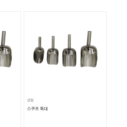
삼원
스쿠프 특대