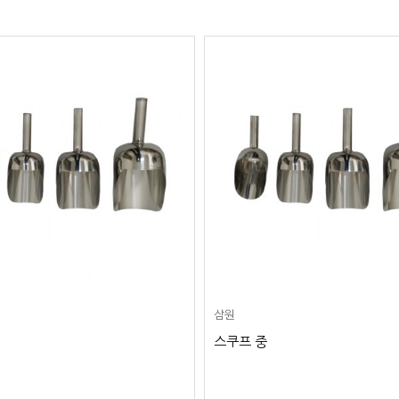
삼원
스쿠프 중