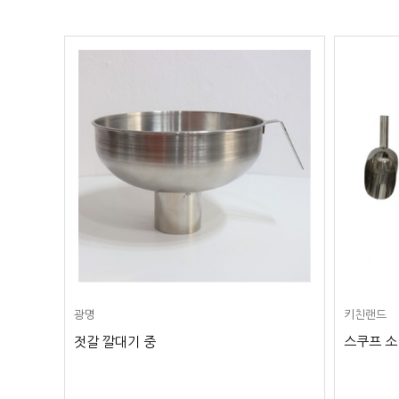
광명
키친랜드
젓갈 깔대기 중
스쿠프 소