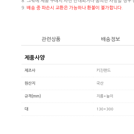
8. 그밖에 제품 구매시 사전 안내되거나 동의한 사항일 경우
9.
배송 중 파손시 교환은 가능하나 환불이 불가합니다.
관련상품
배송정보
제품사양
제조사
키친랜드
원산지
국산
규격(mm)
지름*높이
대
130*300