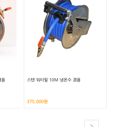
겸용
스텐 워터릴 10M 냉온수 겸용
스텐 워
375,000원
390,0