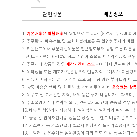
관련상품
배송정보
1.
기본배송은
착불배송
을 원칙으로 합니다. (선결제, 무료배송 제
2. 주문할 시 배송정보 및 교환환불정보를 꼭 확인해주시기 바랍
3. 키친랜드에서 주문하신제품은 입금일로부터 당일 또는 다음날
단,도서지역은 6~10일 정도 기간이 소요되며 제작상품일 경우 기
4. 주문제작 상품일 경우
제작기간이 소요
되며 이때 별도로 안내
5. 제작상품 또는 재고가 없을경우와 입금자와 구매자가 다를경우
6. 상품에 따라서는 준비기간이 소요 되는 점 양해 부탁드리며,
7. 상품 배송은 택배 및 화물차 출고로 이루어지며,
운송료는 상품의
8. 제주도 및 도서산간 지역, 해외 등은 추가 배송비가 부과되며
9. 주소불명이거나 연락처 오류, 연락불가로 인해 반송될 경우 
10. 배송은 집앞까지 배송하며, 설치작업시 설치비가 따로 부과됩니
11. 공장 및 업체조건배송 상품은 공장 및 브랜드 배송기준으로
12. 가스렌지 등 가스연결이 필요시 해당지역 도시가스공사에 
13. 보일러 및 온수기는 설치환경에 따라 연도 연장 등 추가되