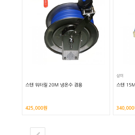
삼미
스텐 워터릴 20M 냉온수 겸용
스텐 15
425,000원
340,00