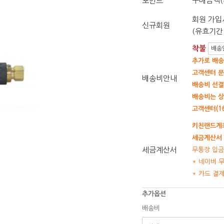
구매금액(
포인트
회원 가입시
신규회원
(유효기간 
착불
배송
추가로 배송
고객센터 문
배송비안내
배송비 선결
배송비는 상
고객센터(16
키친랜드계좌
세금계산서 
세금계산서
무통장 입금
* 네이버 
* 카드 결
추가옵션
배송비