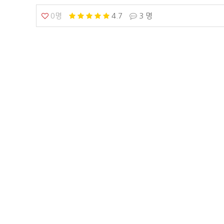
0명
4.7
3 명