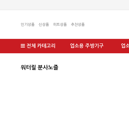
인기상품
신상품
히트상품
추천상품
전체 카테고리
업소용 주방기구
업
워터릴 분사노즐