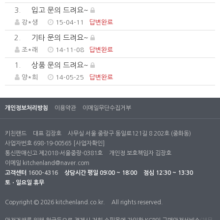
3.
입고 문의 드려요~
강*생
15-04-11
답변완료
2.
기타 문의 드려요~
조*래
14-11-08
답변완료
1.
상품 문의 드려요~
양*희
14-05-25
답변완료
개인정보처리방침
이용약관
이메일무단수집거부
키친랜드
대표 김장호
사무실 서울 중랑구 동일로121길 8 202호 (중화동)
사업자번호 698-19-00565
[사업자확인]
통신판매신고 제2018-서울중랑-0381호
개인정 보호책임자 김장호
이메일
kitchenland@naver.com
고객센터
1600-4316
상담시간
평일 09:00 ~ 18:00
점심 12:30 ~ 13:30
토ㆍ일요일 휴무
Copyright © 2026 kitchenland.co.kr.
All rights reserved.