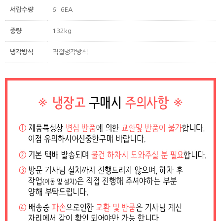
서랍수량
6" 6EA
중량
132kg
냉각방식
직접냉각방식