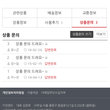
관련상품
배송정보
교환정보
상품정보
사용후기
상품문의
0
3
상품문의 쓰기
더보기
상품 문의
3.
상품 문의 드려요~
유*곤
16-02-28
답변완료
2.
상품 문의 드려요~
강*임
15-02-15
답변완료
1.
상품 문의 드려요~
이*선
14-04-13
답변완료
개인정보처리방침
이용약관
이메일무단수집거부
키친랜드
대표 김장호
사무실 서울 중랑구 동일로121길 8 202호 (중화동)