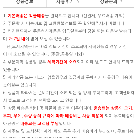
상품정보
사용후기
상품문의
0
3
1.
기본배송은
착불배송
을 원칙으로 합니다. (선결제, 무료배송 제외)
2. 주문할 시 배송정보 및 교환환불정보를 꼭 확인해주시기 바랍니다.
3. 키친랜드에서 주문하신제품은 입금일로부터 당일 또는 다음날 발송되
며
2~7일 내
에 받아 보실 수 있습니다.
단,도서지역은 6~10일 정도 기간이 소요되며 제작상품일 경우 기간
이 더 소요될 수 있습니다. (주말,공휴일 제외)
4. 주문제작 상품일 경우
제작기간이 소요
되며 이때 별도로 안내해 드리고
있습니다.
5. 제작상품 또는 재고가 없을경우와 입금자와 구매자가 다를경우 배송이
늦어질수 있습니다.
6. 상품에 따라서는 준비기간이 소요 되는 점 양해 부탁드리며, 고객센터에
서 별도로 고객님께 연락을 드리고 있습니다.
7. 상품 배송은 택배 및 화물차 출고로 이루어지며,
운송료는 상품의 크기,
부피, 무게, 수량 등의 규격에 따라 배송비는 차등 적용이
되며 무료배송이
아닌경우
배송료는 고객님 부담
입니다.
8. 제주도 및 도서산간 지역, 해외 등은 추가 배송비가 부과되며, 무료배송