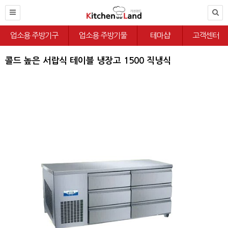
업소용 주방기구
업소용 주방기물
테마샵
고객센터
콜드 높은 서랍식 테이블 냉장고 1500 직냉식