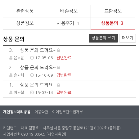
관련상품
배송정보
교환정보
상품정보
사용후기
상품문의
1
3
상품문의 쓰기
더보기
상품 문의
3.
상품 문의 드려요~
윤*윤
17-05-05
답변완료
2.
상품 문의 드려요~
손*희
15-10-09
답변완료
1.
상품 문의 드려요~
이*철
15-03-14
답변완료
개인정보처리방침
이용약관
이메일무단수집거부
키친랜드
대표 김장호
사무실 서울 중랑구 동일로121길 8 202호 (중화동)
사업자번호 698-19-00565
[사업자확인]