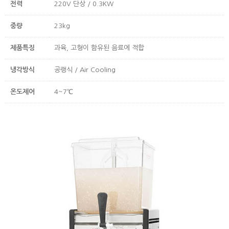
전력
220V 단상 / 0.3KW
중량
23kg
제품특징
과육, 고형이 함유된 음료에 적합
냉각방식
공랭식 / Air Cooling
온도제어
4~7℃