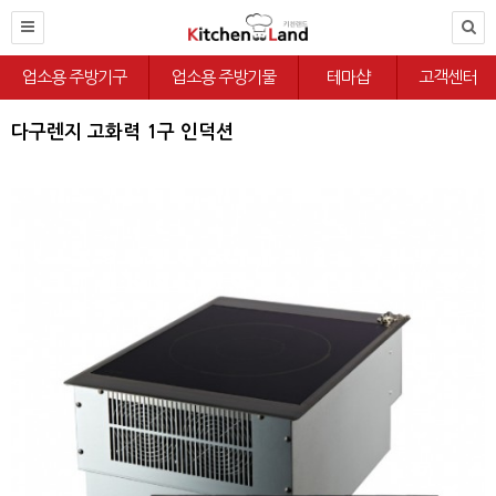
업소용 주방기구
업소용 주방기물
테마샵
고객센터
다구렌지 고화력 1구 인덕션