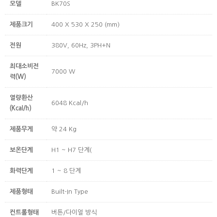
모델
BK70S
제품크기
400 X 530 X 250 (mm)
전원
380V, 60Hz, 3PH+N
최대소비전
7000 W
력(W)
열량환산
6048 Kcal/h
(Kcal/h)
제품무게
약 24 Kg
보온단계
H1 ~ H7 단계(
화력단계
1 ~ 8 단계
제품형태
Built-In Type
컨트롤형태
버튼/다이얼 방식