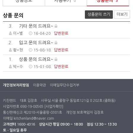
상품정보
사용후기
상품문의
0
3
상품문의 쓰기
더보기
상품 문의
3.
기타 문의 드려요~
이*별
16-04-20
답변완료
2.
입고 문의 드려요~
황*현
15-08-18
답변완료
1.
상품 문의 드려요~
박*수
15-01-08
답변완료
개인정보처리방침
이용약관
이메일무단수집거부
키친랜드
대표 김장호
사무실 서울 중랑구 동일로121길 8 202호 (중화동)
사업자번호 698-19-00565
[사업자확인]
통신판매신고 제2018-서울중랑-0381호
개인정 보호책임자 김장호
이메일
kitchenland@naver.com
고객센터
1600-4316
상담시간
평일 09:00 ~ 18:00
점심 12:30 ~ 13:30
토ㆍ일요일 휴무