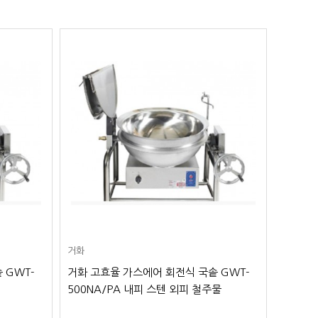
거화
화신주방
 GWT-
거화 고효율 가스에어 회전식 국솥 GWT-
가스 회
500NA/PA 내피 스텐 외피 철주물
스텐레