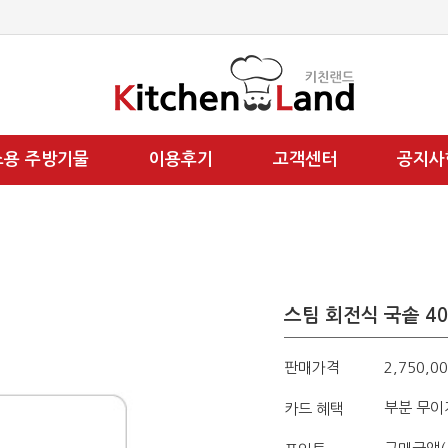
소용 주방기물
이용후기
고객센터
공지사
스팀 회전식 국솥 40
판매가격
2,750,0
부분 무이
카드 혜택