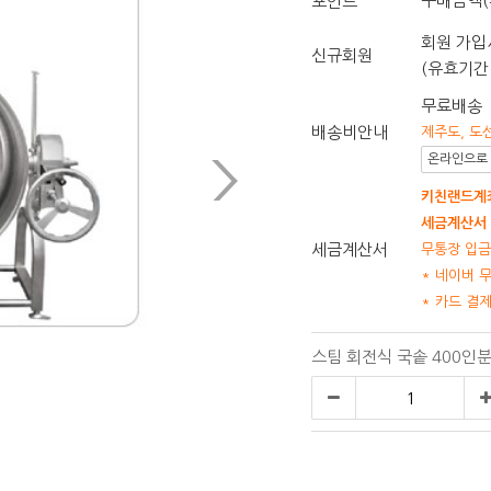
구매금액(
포인트
회원 가입시
신규회원
(유효기간 
무료배송
배송비안내
제주도, 도
온라인으로 
키친랜드계좌
세금계산서 
세금계산서
무통장 입금
* 네이버 
* 카드 결
스팀 회전식 국솥 400인분 