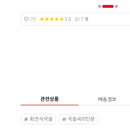
0명
5.0
1 명
관련상품
배송정보
회전식국솥
국솥400인분