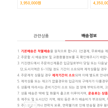
3,950,000원
4,350,0
관련상품
배송정보
1.
기본배송은
착불배송
을 원칙으로 합니다. (선결제, 무료배송 제
2. 주문할 시 배송정보 및 교환환불정보를 꼭 확인해주시기 바랍
3. 키친랜드에서 주문하신제품은 입금일로부터 당일 또는 다음날
단,도서지역은 6~10일 정도 기간이 소요되며 제작상품일 경우 기
4. 주문제작 상품일 경우
제작기간이 소요
되며 이때 별도로 안내
5. 제작상품 또는 재고가 없을경우와 입금자와 구매자가 다를경우
6. 상품에 따라서는 준비기간이 소요 되는 점 양해 부탁드리며,
7. 상품 배송은 택배 및 화물차 출고로 이루어지며,
운송료는 상품의
8. 제주도 및 도서산간 지역, 해외 등은 추가 배송비가 부과되며
9. 주소불명이거나 연락처 오류, 연락불가로 인해 반송될 경우 