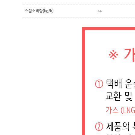
스팀소비량(kg/h)
74