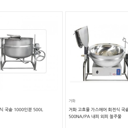
거화
 국솥 1000인분 500L
거화 고효율 가스에어 회전식 국솥
500NA/PA 내피 외피 철주물