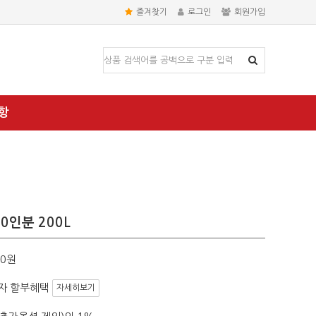
즐겨찾기
로그인
회원가입
항
0인분 200L
00원
자 할부혜택
자세히보기